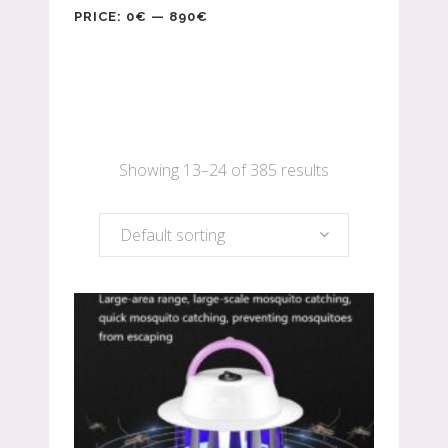
PRICE:
0€
—
890€
Showing 13–24 of 385 results
Default sorting