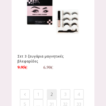
Σετ 3 ζευγάρια μαγνητικές
βλεφαρίδες
9.95
€
6.90
€
1
2
3
4
5
…
31
32
33