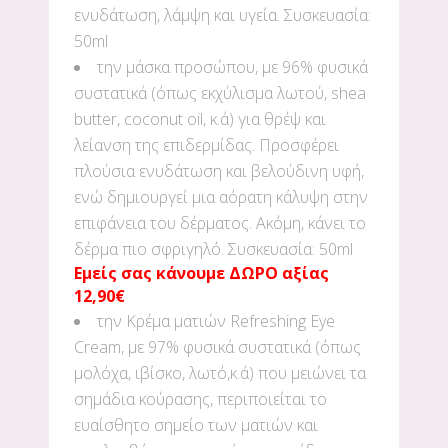
ενυδάτωση, λάμψη και υγεία. Συσκευασία:
50ml
την μάσκα προσώπου, με 96% φυσικά
συστατικά (όπως εκχύλισμα λωτού, shea
butter, coconut oil, κ.ά) για θρέψ και
λείανση της επιδερμίδας. Προσφέρει
πλούσια ενυδάτωση και βελούδινη υφή,
ενώ δημιουργεί μια αόρατη κάλυψη στην
επιφάνεια του δέρματος. Ακόμη, κάνει το
δέρμα πιο σφριγηλό. Συσκευασία: 50ml
Εμείς σας κάνουμε ΔΩΡΟ αξίας
12,90€
την Κρέμα ματιών Refreshing Eye
Cream, με 97% φυσικά συστατικά (όπως
μολόχα, ιβίσκο, λωτό,κ.ά) που μειώνει τα
σημάδια κούρασης, περιποιείται το
ευαίσθητο σημείο των ματιών και