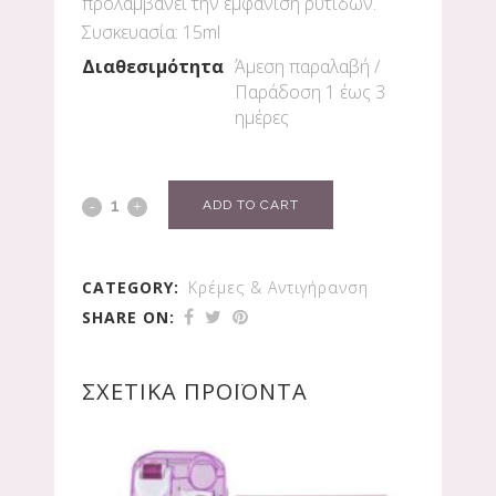
προλαμβάνει την εμφάνιση ρυτίδων.
Συσκευασία: 15ml
Διαθεσιμότητα
Άμεση παραλαβή /
Παράδoση 1 έως 3
ημέρες
ADD TO CART
CATEGORY:
Κρέμες & Αντιγήρανση
SHARE ON:
ΣΧΕΤΙΚΆ ΠΡΟΪΌΝΤΑ