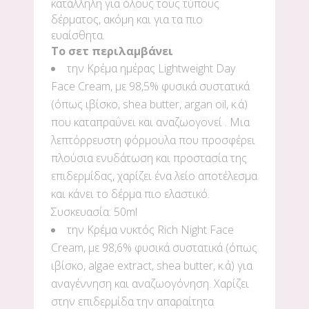
κατάλληλη για όλους τους τύπους
δέρματος, ακόμη και για τα πιο
ευαίσθητα.
Το σετ περιλαμβάνει
την Κρέμα ημέρας Lightweight Day
Face Cream, με 98,5% φυσικά συστατικά
(όπως ιβίσκο, shea butter, argan oil, κ.ά)
που καταπραΰνει και αναζωογονεί . Μια
λεπτόρρευστη φόρμουλα που προσφέρει
πλούσια ενυδάτωση και προστασία της
επιδερμίδας, χαρίζει ένα λείο αποτέλεσμα
και κάνει το δέρμα πιο ελαστικό.
Συσκευασία: 50ml
την Κρέμα νυκτός Rich Night Face
Cream, με 98,6% φυσικά συστατικά (όπως
ιβίσκο, algae extract, shea butter, κ.ά) για
αναγέννηση και αναζωογόνηση. Χαρίζει
στην επιδερμίδα την απαραίτητα