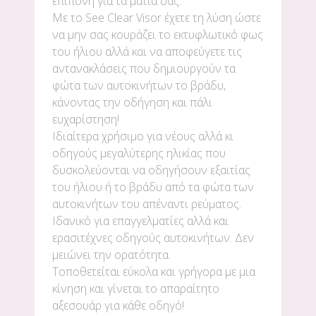
επίπονη για τα μάτια σας.
Με το See Clear Visor έχετε τη λύση ώστε
να μην σας κουράζει το εκτυφλωτικό φως
του ήλιου αλλά και να αποφεύγετε τις
αντανακλάσεις που δημιουργούν τα
φώτα των αυτοκινήτων το βράδυ,
κάνοντας την οδήγηση και πάλι
ευχαρίστηση!
Ιδιαίτερα χρήσιμο για νέους αλλά κι
οδηγούς μεγαλύτερης ηλικίας που
δυσκολεύονται να οδηγήσουν εξαιτίας
του ήλιου ή το βράδυ από τα φώτα των
αυτοκινήτων του απέναντι ρεύματος.
Ιδανικό για επαγγελματίες αλλά και
ερασιτέχνες οδηγούς αυτοκινήτων. Δεν
μειώνει την ορατότητα.
Τοποθετείται εύκολα και γρήγορα με μια
κίνηση και γίνεται το απαραίτητο
αξεσουάρ για κάθε οδηγό!