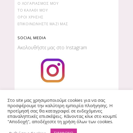
Ο ΛΟΓΑΡΙΑΣΜΌΣ ΜΟΥ
ΤΟ ΚΑΛΆΘΙ ΜΟΥ
ΌΡΟΙ ΧΡΉΣΗΣ
ΕΠΙΚΟΙΝΩΝΉΣΤΕ ΜΑΖΊ ΜΑΣ
SOCIAL MEDIA
Ακολουθήστε μας στο Instagram
Στο site μας χρησιμοποιούμε cookies για να σας
προσφέρουμε την καλύτερη εμπειρία πλοήγησης. Η
προτίμησή σας θα καταγραφεί σε ενδεχόμενες
επαναληπτικές επισκέψεις. Κάνοντας κλικ στο κουμπί
Copyright © 2018-2020| e-Kerdos.gr |
created by
"Αποδοχή", αποδέχεστε τη χρήση όλων των cookies.
wisebit
|
όροι χρήσης
–
πολιτική απορρήτου