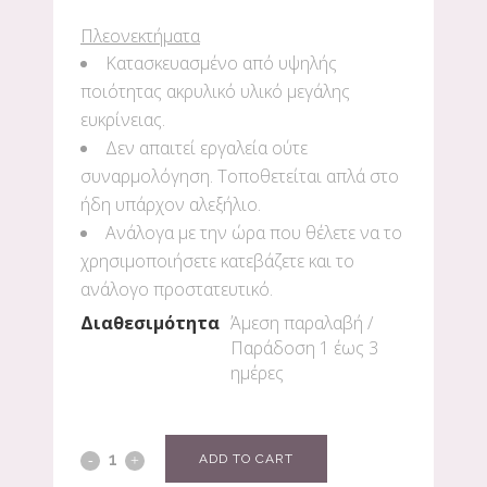
Πλεονεκτήματα
Κατασκευασμένο από υψηλής
ποιότητας ακρυλικό υλικό μεγάλης
ευκρίνειας.
Δεν απαιτεί εργαλεία ούτε
συναρμολόγηση. Τοποθετείται απλά στο
ήδη υπάρχον αλεξήλιο.
Ανάλογα με την ώρα που θέλετε να το
χρησιμοποιήσετε κατεβάζετε και το
ανάλογο προστατευτικό.
Διαθεσιμότητα
Άμεση παραλαβή /
Παράδoση 1 έως 3
ημέρες
ADD TO CART