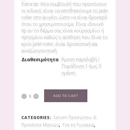
Εxtra tip: Μια συμβουλή που προτείνουν
οι ειδικοί, είναι να αποθηκεύουμε το jade
roller στο ψυγείο, ώστε να είναι δροσερό
όταν το χρησιμοποιούμε. Είναι ιδανικό
tip αν το δέρμα σας είναι κουρασμένο ή
πρησμένο καθώς η αίσθηση που δίνει το
κρύο jade roller, είναι δροσιστική και
αναζωογονητική.
Διαθεσιμότητα
Άμεση παραλαβή /
Παράδoση 1 έως 3
ημέρες
ADD TO CART
CATEGORIES:
Serum Προσώπου &
Προϊόντα Ματιών
,
Για τη Γυναίκα
,