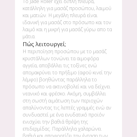
Το Jade Roller έχει διπλή πλευρά,
κατάλληλη για μασάζ προσώπου, λαιμού
και ματιών. Η μεγάλη πλευρά είναι
ιδανική για μασάζ στο πρόσωπο και τον
λαιμό και η μικρή για μασάζ γύρω απο τα
μάτια.
Πώς λειτουργεί;
Η περιποίηση προσώπου με το μασάζ
κρυστάλλων τονώνει τα αιμοφόρα
αγγεία, αποβάλλει τις τοξίνες ενώ
απομακρύνει το πρήξιμο (αφού κινεί την
λέμφο) βοηθώντας παράλληλα το
πρόσωπο να ακτινοβολεί και να δείχνει
νεανικό και φρέσκο. Ακόμη, συμβάλλει
στη σωστή αιμάτωση των περιοχών
απαλύνοντας τις λεπτές γραμμές ενώ αν
συνδυαστεί με ένα ενυδατικό προϊόν
ενισχύει την βαθιά θρέψη της
επιδερμίδας. Παράλληλα χαλαρώνει
βαθιά και αποφορτίζει την ένταση των