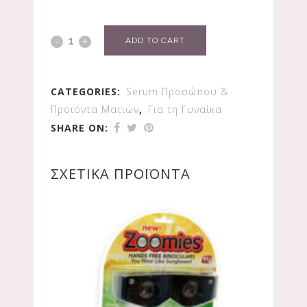
ADD TO CART
CATEGORIES:
Serum Προσώπου &
Προϊόντα Ματιών
,
Για τη Γυναίκα
SHARE ON:
ΣΧΕΤΙΚΆ ΠΡΟΪΌΝΤΑ