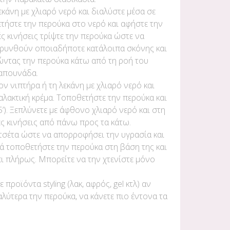
λεκάνη με χλιαρό νερό και διαλύστε μέσα σε
ήστε την περούκα στο νερό και αφήστε την
λές κινήσεις τρίψτε την περούκα ώστε να
ακρυνθούν οποιαδήποτε κατάλοιπα σκόνης και
ώντας την περούκα κάτω από τη ροή του
σαπουνάδα.
ον νιπτήρα ή τη λεκάνη με χλιαρό νερό και
αλακτική κρέμα. Τοποθετήστε την περούκα και
5’). Ξεπλύνετε με άφθονο χλιαρό νερό και στη
ές κινήσεις από πάνω προς τα κάτω.
ετσέτα ώστε να απορροφήσει την υγρασία και
τά τοποθετήστε την περούκα στη βάση της και
ει πλήρως. Μπορείτε να την χτενίστε μόνο
ροϊόντα styling (λακ, αφρός, gel κτλ) αν
λύτερα την περούκα, να κάνετε πιο έντονα τα