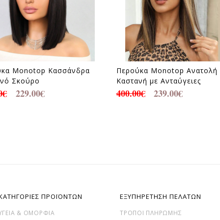
ύκα Monotop Κασσάνδρα
Περούκα Monotop Ανατολή
ανό Σκούρο
Καστανή με Ανταύγειες
0
€
229.00
€
400.00
€
239.00
€
ΚΑΤΗΓΟΡΙΕΣ ΠΡΟΪΟΝΤΩΝ
ΕΞΥΠΗΡΕΤΗΣΗ ΠΕΛΑΤΩΝ
ΥΓΕΊΑ & ΟΜΟΡΦΙΆ
ΤΡΌΠΟΙ ΠΛΗΡΩΜΉΣ