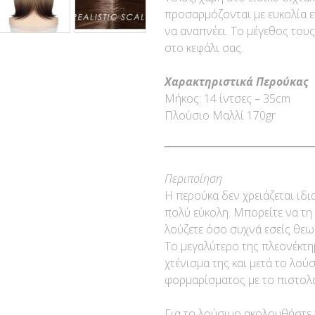
προσαρμόζονται με ευκολία 
να αναπνέει. Το μέγεθος τους
στο κεφάλι σας.
Χαρακτηριστικά Περούκας
Μήκος: 14 ίντσες – 35cm
Πλούσιο Μαλλί 170gr
Περιποίηση
Η περούκα δεν χρειάζεται ιδι
πολύ εύκολη. Μπορείτε να τη 
λούζετε όσο συχνά εσείς θεωρε
Το μεγαλύτερο της πλεονέκτημ
χτένισμα της και μετά το λού
φορμαρίσματος με το πιστολά
Για το λούσιμο ακολουθήστε 