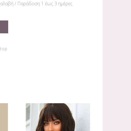
αλαβή / Παράδoση 1 έως 3 ημέρες
top