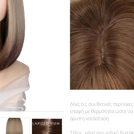
όλες τις συνθετικές περούκε
επαφή με θερμότητα ώστε να
άριστη κατάσταση.
Τέλος, χάρη στο ειδικό διχτά