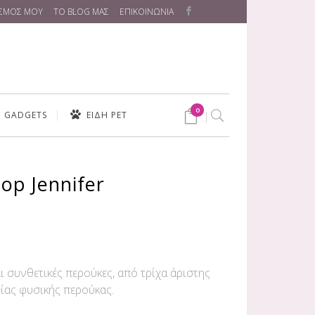
ΑΣΜΟΣ ΜΟΥ
ΤΟ BLOG ΜΑΣ
ΕΠΙΚΟΙΝΩΝΙΑ
0
GADGETS
ΕΙΔΗ PET
p Jennifer
ΕΣ
ι συνθετικές περούκες, από τρίχα άριστης
ίας φυσικής περούκας.