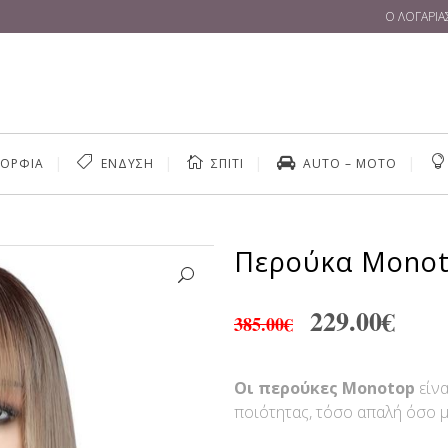
Ο ΛΟΓΑΡΙ
ΜΟΡΦΙΑ
ΕΝΔΥΣΗ
ΣΠΙΤΙ
AUTO – MOTO
Περούκα Monoto
ΣΎΣΦΙΞΗ-ΚΥΤΤΑΡΊΤΙΔΑ
EXTENSIONS & ΤΡΈΣ
229.00
€
385.00
€
ΤΙΓΉΡΑΝΣΗ
ΕΝΥΔΆΤΩΣΗ
ΕΊΔΗ ΚΟΜΜΩΤΗΡΊΟΥ
ΏΠΟΥ &
ΒΕΛΤΊΩΣΗ & ΕΚΓΎΜΝΑΣΗ
ΑΤΙΏΝ
Οι περούκες Monotop
είνα
ποιότητας, τόσο απαλή όσο μ