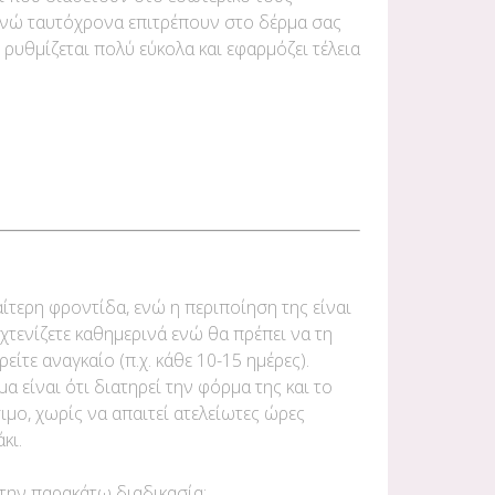
ενώ ταυτόχρονα επιτρέπουν στο δέρμα σας
 ρυθμίζεται πολύ εύκολα και εφαρμόζει τέλεια
αίτερη φροντίδα, ενώ η περιποίηση της είναι
χτενίζετε καθημερινά ενώ θα πρέπει να τη
ίτε αναγκαίο (π.χ. κάθε 10-15 ημέρες).
α είναι ότι διατηρεί την φόρμα της και το
σιμο, χωρίς να απαιτεί ατελείωτες ώρες
κι.
την παρακάτω διαδικασία: