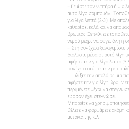
– Γεμίστε τον νιπτήρα ή μια 
αυτό λίγο σαμπουάν. Τοποθετ
για λίγα λεπτά (2-3’). Με απα
καθαρίσει καλά και να απομ
βρωμιάς. Ξεπλύνετε τοποθετ
νερού μέχρι να φύγει όλη η 
– Στη συνέχεια ξαναγεμίστε τ
διαλύστε μέσα σε αυτό λίγη μ
αφήστε την για λίγα λεπτά (3-
συνέχεια στύψτε την με απαλ
– Τυλίξτε την απαλά σε μια π
αφήστε την για λίγη ώρα. Με
περιμένετε μέχρι να στεγνώσ
εφόσον έχει στεγνώσει.
Μπορείτε να χρησιμοποιήσετε π
θέλετε να φορμάρετε ακόμη κα
μυτάκια της κτλ.