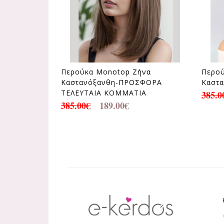
Περούκα Monotop Ζήνα
Περο
Καστανόξανθη-ΠΡΟΣΦΟΡΑ
Καστ
ΤΕΛΕΥΤΑΙΑ ΚΟΜΜΑΤΙΑ
385.0
385.00
€
189.00
€