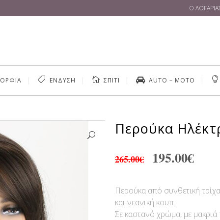
Ο ΛΟΓΑΡΙ
ΜΟΡΦΙΑ
ΕΝΔΥΣΗ
ΣΠΙΤΙ
AUTO – MOTO
Περούκα Ηλέκτ
ΣΎΣΦΙΞΗ-ΚΥΤΤΑΡΊΤΙΔΑ
EXTENSIONS & ΤΡΈΣ
195.00
€
265.00
€
ΤΙΓΉΡΑΝΣΗ
ΕΝΥΔΆΤΩΣΗ
ΕΊΔΗ ΚΟΜΜΩΤΗΡΊΟΥ
ΏΠΟΥ &
ΒΕΛΤΊΩΣΗ & ΕΚΓΎΜΝΑΣΗ
ΑΤΙΏΝ
Περούκα από συνθετική τρίχα
και νεανική κουπ.
Σε καστανό χρώμα, με μακριά