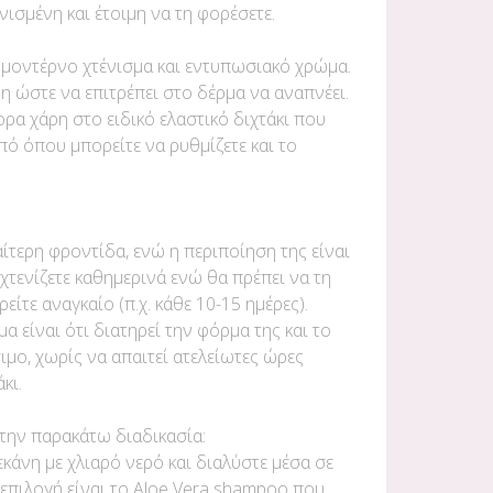
νισμένη και έτοιμη να τη φορέσετε.
ι μοντέρνο χτένισμα και εντυπωσιακό χρώμα.
η ώστε να επιτρέπει στο δέρμα να αναπνέει.
ρα χάρη στο ειδικό ελαστικό διχτάκι που
πό όπου μπορείτε να ρυθμίζετε και το
αίτερη φροντίδα, ενώ η περιποίηση της είναι
χτενίζετε καθημερινά ενώ θα πρέπει να τη
ίτε αναγκαίο (π.χ. κάθε 10-15 ημέρες).
α είναι ότι διατηρεί την φόρμα της και το
σιμο, χωρίς να απαιτεί ατελείωτες ώρες
κι.
την παρακάτω διαδικασία:
λεκάνη με χλιαρό νερό και διαλύστε μέσα σε
 επιλογή είναι το Aloe Vera shampoo που