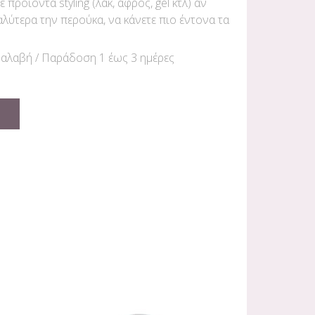
ροϊόντα styling (λακ, αφρός, gel κτλ) αν
λύτερα την περούκα, να κάνετε πιο έντονα τα
αλαβή / Παράδoση 1 έως 3 ημέρες