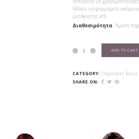
Μπορείτε να χρησιμοποιήσετε π
θέλετε να φορμάρετε ακόμη κα
μυτάκια της κτλ.
Διαθεσιμότητα
Άμεση παρ
ADD TO CART
CATEGORY:
Περούκες Basic
SHARE ON: