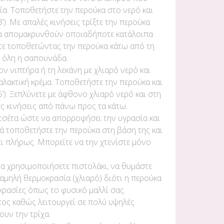
εία. Tοποθετήστε την περούκα στο νερό και
3’). Με απαλές κινήσεις τρίξτε την περούκα
 να απομακρυνθούν οποιαδήποτε κατάλοιπα
τε τοποθετώντας την περούκα κάτω από τη
ι όλη η σαπουνάδα.
ον νιπτήρα ή τη λεκάνη με χλιαρό νερό και
αλακτική κρέμα. Τοποθετήστε την περούκα και
5’). Ξεπλύνετε με άφθονο χλιαρό νερό και στη
ές κινήσεις από πάνω προς τα κάτω.
ετσέτα ώστε να απορροφήσει την υγρασία και
τά τοποθετήστε την περούκα στη βάση της και
ει πλήρως. Μπορείτε να την χτενίστε μόνο
να χρησιμοποιήσετε πιστολάκι, να θυμάστε
 χαμηλή θερμοκρασία (χλιαρό) διότι η περούκα
κρασίες όπως το φυσικό μαλλί σας.
ος καθώς λειτουργεί σε πολύ υψηλές
υν την τρίχα.