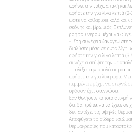
αφήνει την τρίχα απαλή και λ
αφήστε την για λίγα λεπτά (2-
ώστε να καθαρίσει καλά και
σκόνης και βρωμιάς. Ξεπλύνε
ροή του νερού μέχρι να φύγε
– Στη συνέχεια ξαναγεμίστε τ
διαλύστε μέσα σε αυτό λίγη μ
αφήστε την για λίγα λεπτά (3-
συνέχεια στύψτε την με απαλ
– Τυλίξτε την απαλά σε μια π
αφήστε την για λίγη ώρα. Με
περιμένετε μέχρι να στεγνώσ
εφόσον έχει στεγνώσει.
Εάν θελήσετε κάποια στιγμή 
ότι θα πρέπει να το έχετε σε
δεν αντέχει τις υψηλές θερμο
Αποφύγετε το σίδερο ισιώματ
θερμοκρασίες που καταστρέφο