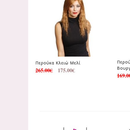
Περού
Περούκα Κλειώ Μελί
Βουρ
265.00
€
175.00
€
169.0