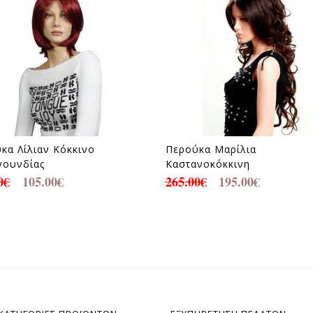
κα Λίλιαν Κόκκινο
Περούκα Μαρίλια
γουνδίας
Καστανοκόκκινη
0
€
105.00
€
265.00
€
195.00
€