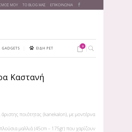
ΑΣΜΟΣ ΜΟΥ
ΤΟ BLOG ΜΑΣ
ΕΠΙΚΟΙΝΩΝΙΑ
0
GADGETS
ΕΙΔΗ PET
ρα Καστανή
ΕΣ
 άριστης ποιότητας (kanekalon), με μοντέρνα
 πλούσια μαλλιά (45cm – 175gr) που χαρίζουν