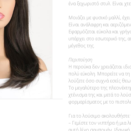
ένα ξεχωριστό στυλ. Είναι χτε
Μοιάζει με φυσικό μαλλί, έχε
Είναι ανάλαφρη και αεριζόμεν
Εφαρμόζεται εύκολα και γρήγο
υπάρχει στο εσωτερικό της, α
μέγεθος της.
Περιποίηση
Η περούκα δεν χρειάζεται ιδι
πολύ εύκολη. Μπορείτε να τη 
λούζετε όσο συχνά εσείς θεωρε
Το μεγαλύτερο της πλεονέκτημ
χτένισμα της και μετά το λού
φορμαρίσματος με το πιστολά
Για το λούσιμο ακολουθήστε 
– Γεμίστε τον νιπτήρα ή μια 
αυτό λίγο σαμπουάν. Ιδανική