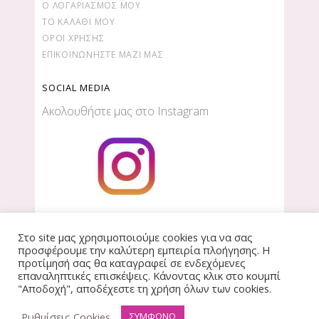
Ο ΛΟΓΑΡΙΑΣΜΌΣ ΜΟΥ
ΤΟ ΚΑΛΆΘΙ ΜΟΥ
ΌΡΟΙ ΧΡΉΣΗΣ
ΕΠΙΚΟΙΝΩΝΉΣΤΕ ΜΑΖΊ ΜΑΣ
SOCIAL MEDIA
Ακολουθήστε μας στο Instagram
Στο site μας χρησιμοποιούμε cookies για να σας
προσφέρουμε την καλύτερη εμπειρία πλοήγησης. Η
προτίμησή σας θα καταγραφεί σε ενδεχόμενες
επαναληπτικές επισκέψεις. Κάνοντας κλικ στο κουμπί
Copyright © 2018-2020| e-Kerdos.gr |
created by
"Αποδοχή", αποδέχεστε τη χρήση όλων των cookies.
wisebit
|
όροι χρήσης
–
πολιτική απορρήτου
Ρυθμίσεις Cookies
ΣΥΜΦΩΝΩ