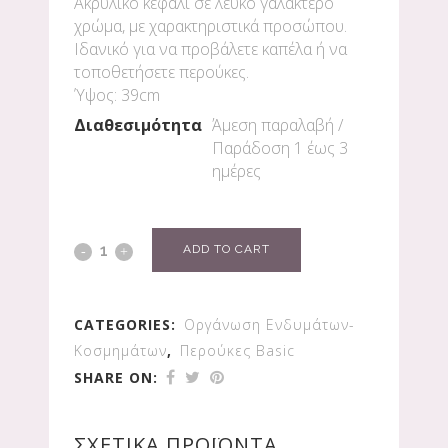
Ακρυλικό κεφάλι σε λευκό γαλακτερό
χρώμα, με χαρακτηριστικά προσώπου.
Ιδανικό για να προβάλετε καπέλα ή να
τοποθετήσετε περούκες.
Ύψος: 39cm
Διαθεσιμότητα
Άμεση παραλαβή /
Παράδoση 1 έως 3
ημέρες
ADD TO CART
CATEGORIES:
Οργάνωση Ενδυμάτων-
Κοσμημάτων
,
Περούκες Basic
SHARE ON:
ΣΧΕΤΙΚΆ ΠΡΟΪΌΝΤΑ