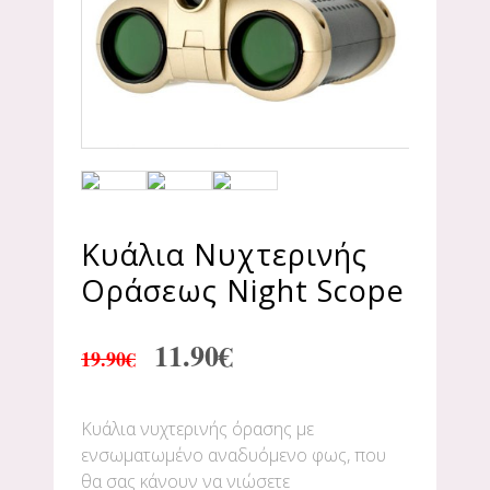
Κυάλια Νυχτερινής
Οράσεως Night Scope
11.90
€
19.90
€
Κυάλια νυχτερινής όρασης με
ενσωματωμένο αναδυόμενο φως, που
θα σας κάνουν να νιώσετε