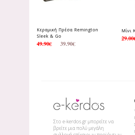
Κεραμική Πρέσα Remington
Μίνι 
Sleek & Go
29.00
49.90
€
39.90
€
Στο e-kerdos.gr μπορείτε να
βρείτε μια πολύ μεγάλη
συλλογή επίκαιρων προϊόντων