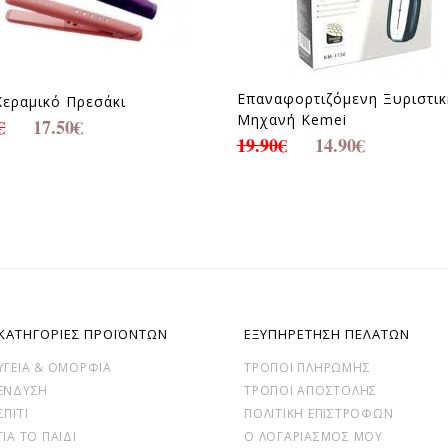
Επαναφορτιζόμενη Ξυριστικ
Κεραμικό Πρεσάκι
Μηχανή Kemei
€
17.50
€
19.90
€
14.90
€
ΚΑΤΗΓΟΡΙΕΣ ΠΡΟΪΟΝΤΩΝ
ΕΞΥΠΗΡΕΤΗΣΗ ΠΕΛΑΤΩΝ
ΥΓΕΊΑ & ΟΜΟΡΦΙΆ
ΤΡΌΠΟΙ ΠΛΗΡΩΜΉΣ
ΕΝΔΥΣΗ
ΤΡΌΠΟΙ ΑΠΟΣΤΟΛΉΣ
ΣΠΙΤΙ
ΠΟΛΙΤΙΚΉ ΕΠΙΣΤΡΟΦΏΝ
ΓΙΑ ΤΟ ΠΑΙΔΙ
Ο ΛΟΓΑΡΙΑΣΜΌΣ ΜΟΥ