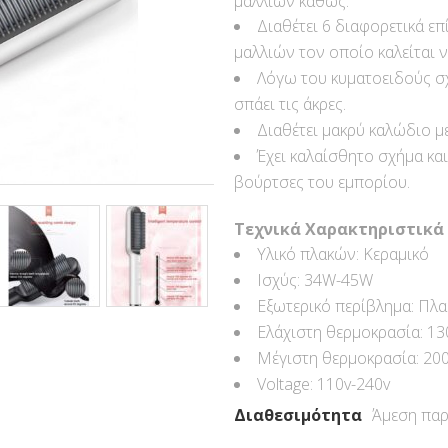
μαλλιών καθώς:
Διαθέτει 6 διαφορετικά ε
μαλλιών τον οποίο καλείται ν
Λόγω του κυματοειδούς σχ
σπάει τις άκρες.
Διαθέτει μακρύ καλώδιο μ
Έχει καλαίσθητο σχήμα και
βούρτσες του εμπορίου.
Τεχνικά Χαρακτηριστικά
Υλικό πλακών: Κεραμικό
Ισχύς: 34W-45W
Εξωτερικό περίβλημα: Πλα
Ελάχιστη θερμοκρασία: 13
Μέγιστη θερμοκρασία: 20
Voltage: 110v-240v
Διαθεσιμότητα
Άμεση παρ