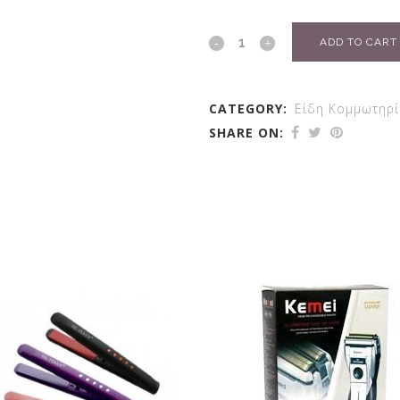
ADD TO CART
CATEGORY:
Είδη Κομμωτηρ
SHARE ON: