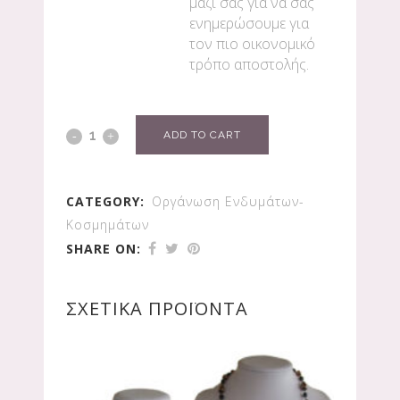
μαζί σας για να σας
ενημερώσουμε για
τον πιο οικονομικό
τρόπο αποστολής.
ADD TO CART
CATEGORY:
Οργάνωση Ενδυμάτων-
Κοσμημάτων
SHARE ON:
ΣΧΕΤΙΚΆ ΠΡΟΪΌΝΤΑ