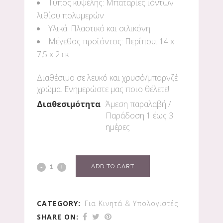
Τύπος κυψέλης: Μπαταρίες ιόντων
λιθίου πολυμερών
Υλικά: Πλαστικό και σιλικόνη
Μέγεθος προϊόντος: Περίπου. 14 x
7,5 x 2 εκ
Διαθέσιμο σε λευκό και χρυσό/μπορνζέ
χρώμα. Ενημερώστε μας ποιο θέλετε!
Διαθεσιμότητα
Άμεση παραλαβή /
Παράδoση 1 έως 3
ημέρες
ADD TO CART
CATEGORY:
Για Κινητά & Υπολογιστές
SHARE ON: