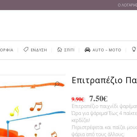
Ο ΛΟΓΑΡΙ
ΜΟΡΦΙΑ
ΕΝΔΥΣΗ
ΣΠΙΤΙ
AUTO – MOTO
Επιτραπέζιο Πα
ΣΎΣΦΙΞΗ-ΚΥΤΤΑΡΊΤΙΔΑ
EXTENSIONS & ΤΡΈΣ
7.50
€
9.90
€
ΤΙΓΉΡΑΝΣΗ
ΕΝΥΔΆΤΩΣΗ
ΕΊΔΗ ΚΟΜΜΩΤΗΡΊΟΥ
Επιτραπέζιο παιχνίδι ψαρέμα
ΏΠΟΥ &
ΒΕΛΤΊΩΣΗ & ΕΚΓΎΜΝΑΣΗ
Ώρα για ψάρεμα! Έως 4 παίκτ
ΑΤΙΏΝ
κερδίζει!
Περιστρέφεται και παίζει μου
ψάρια από τους άλλους;