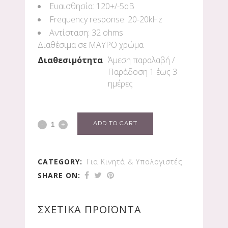
Ευαισθησία: 120+/-5dB
Frequency response: 20-20kHz
Αντίσταση: 32 ohms
Διαθέσιμα σε ΜΑΥΡΟ χρώμα
Διαθεσιμότητα
Άμεση παραλαβή /
Παράδoση 1 έως 3
ημέρες
ADD TO CART
CATEGORY:
Για Κινητά & Υπολογιστές
SHARE ON:
ΣΧΕΤΙΚΆ ΠΡΟΪΌΝΤΑ