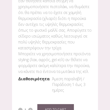
Εάν θελήσετε κάποια στιγμή να
χρησιμοποιήσετε πιστολάκι, να θυμάστε
ότι θα πρέπει να το έχετε σε χαμηλή
θερμοκρασία (χλιαρό) διότι η περούκα
δεν αντέχει τις υψηλές θερμοκρασίες
όπως το φυσικό μαλλί σας. Αποφύγετε το
σίδερο ισιώματος καθώς λειτουργεί σε
πολύ υψηλές θερμοκρασίες που
καταστρέφουν την τρίχα.
Μπορείτε να χρησιμοποιήσετε προϊόντα
styling (λακ, αφρός, gel κτλ) αν θέλετε να
φορμάρετε ακόμη καλύτερα την περούκα,
να κάνετε πιο έντονα τα μυτάκια της κτλ.
Διαθεσιμότητα
Άμεση παραλαβή /
Παράδoση 1 έως 3
ημέρες
ADD TO CART