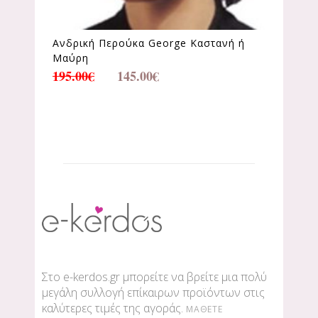
Ανδρική Περούκα George Καστανή ή
Μαύρη
195.00
€
145.00
€
Στο e-kerdos.gr μπορείτε να βρείτε μια πολύ
μεγάλη συλλογή επίκαιρων προϊόντων στις
καλύτερες τιμές της αγοράς.
ΜΆΘΕΤΕ