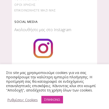
ΌΡΟΙ ΧΡΉΣΗΣ
ΕΠΙΚΟΙΝΩΝΉΣΤΕ ΜΑΖΊ ΜΑΣ
SOCIAL MEDIA
Ακολουθήστε μας στο Instagram
Στο site μας χρησιμοποιούμε cookies για να σας
προσφέρουμε την καλύτερη εμπειρία πλοήγησης. Η
προτίμησή σας θα καταγραφεί σε ενδεχόμενες
επαναληπτικές επισκέψεις. Κάνοντας κλικ στο κουμπί
Copyright © 2018-2020| e-Kerdos.gr |
created by
"Αποδοχή", αποδέχεστε τη χρήση όλων των cookies.
wisebit
|
όροι χρήσης
–
πολιτική απορρήτου
Ρυθμίσεις Cookies
ΣΥΜΦΩΝΩ