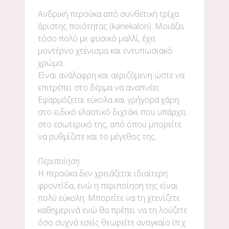
Ανδρική περούκα από συνθετική τρίχα
άριστης ποιότητας (kanekalon). Μοιάζει
τόσο πολύ με φυσικό μαλλί, έχει
μοντέρνο χτένισμα και εντυπωσιακό
χρώμα.
Είναι ανάλαφρη και αεριζόμενη ώστε να
επιτρέπει στο δέρμα να αναπνέει.
Εφαρμόζεται εύκολα και γρήγορα χάρη
στο ειδικό ελαστικό διχτάκι που υπάρχει
στο εσωτερικό της, από όπου μπορείτε
να ρυθμίζετε και το μέγεθος της.
Περιποίηση
Η περούκα δεν χρειάζεται ιδιαίτερη
φροντίδα, ενώ η περιποίηση της είναι
πολύ εύκολη. Μπορείτε να τη χτενίζετε
καθημερινά ενώ θα πρέπει να τη λούζετε
όσο συχνά εσείς θεωρείτε αναγκαίο (π.χ.