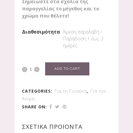
Σημειώστε στα σχόλια της
παραγγελίας το μέγεθος και το
χρώμα που θέλετε!
Διαθεσιμότητα
Άμεση παραλαβή /
Παράδoση 1 έως 3
ημέρες
ADD TO CART
CATEGORIES:
Για τη Γυναίκα
,
Για τον
Άντρα
SHARE ON:
ΣΧΕΤΙΚΆ ΠΡΟΪΌΝΤΑ