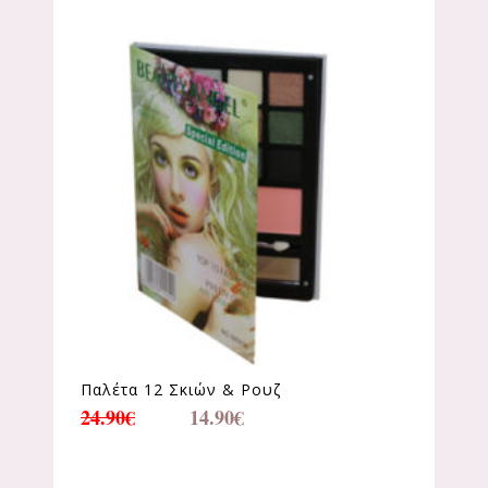
Παλέτα 12 Σκιών & Ρουζ
24.90
€
14.90
€